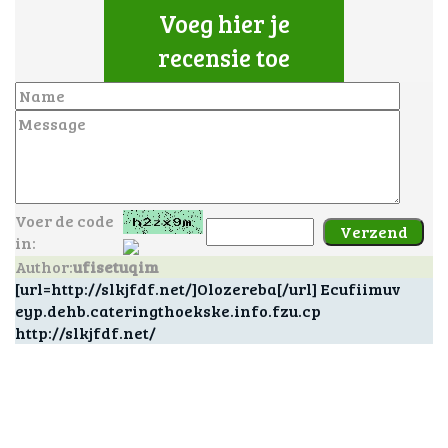
Voeg hier je
recensie toe
Voer de code
in:
Author:
ufisetuqim
[url=http://slkjfdf.net/]Olozereba[/url] Ecufiimuv
eyp.dehb.cateringthoekske.info.fzu.cp
http://slkjfdf.net/