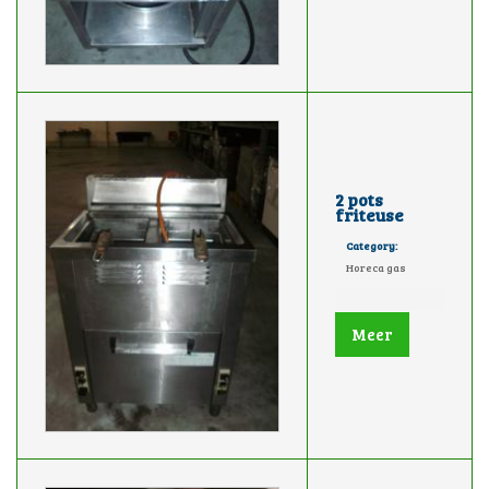
2 pots
friteuse
Category:
Horeca gas
Meer