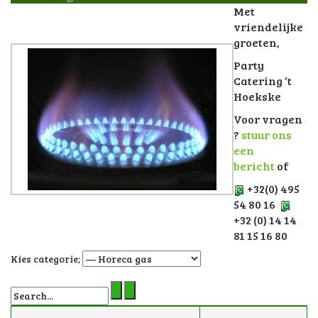
Met
vriendelijke
groeten,
Party
Catering ‘t
Hoekske
Voor vragen
?
stuur ons
een
bericht
of
+32(0) 495
54 80 16
+32 (0) 14 14
81 15 16 80
Kies categorie;