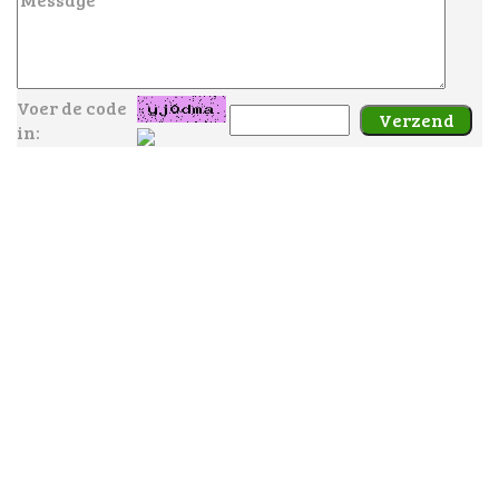
Voer de code
in: