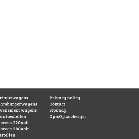
rituurwagens
Privacy policy
hamburgerwagens
Contact
evenement wagens
Sitemap
as toestellen
OpisOp zoekertjes
oreca 220volt
oreca 380volt
estellen