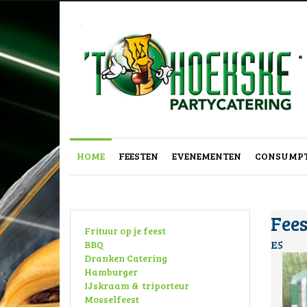
.
HOME
FEESTEN
EVENEMENTEN
CONSUMPT
Fee
Frituur op je feest
E5
BBQ
Dranken Catering
Hamburger
IJskraam & triporteur
Mosselfeest