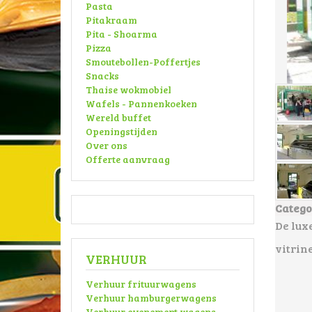
Pasta
Pitakraam
Pita - Shoarma
Pizza
Smoutebollen-Poffertjes
Snacks
Thaise wokmobiel
Wafels - Pannenkoeken
Wereld buffet
Openingstijden
Over ons
Offerte aanvraag
Catego
De lux
vitrin
VERHUUR
Verhuur frituurwagens
Verhuur hamburgerwagens
Verhuur evenement wagens