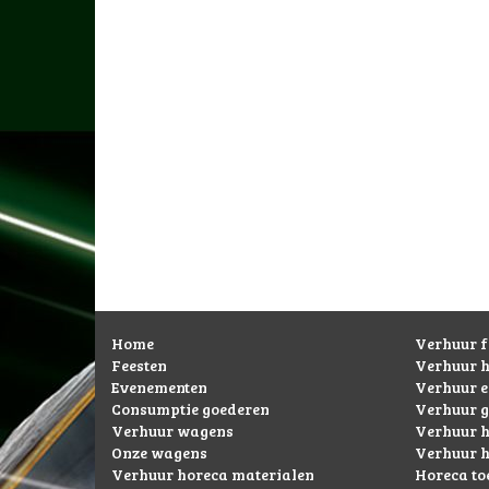
Home
Verhuur f
Feesten
Verhuur 
Evenementen
Verhuur 
Consumptie goederen
Verhuur g
Verhuur wagens
Verhuur h
Onze wagens
Verhuur h
Verhuur horeca materialen
Horeca to