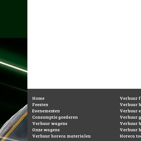
Home
Verhuur f
Feesten
Verhuur 
Evenementen
Verhuur 
Consumptie goederen
Verhuur g
Verhuur wagens
Verhuur h
Onze wagens
Verhuur h
Verhuur horeca materialen
Horeca to