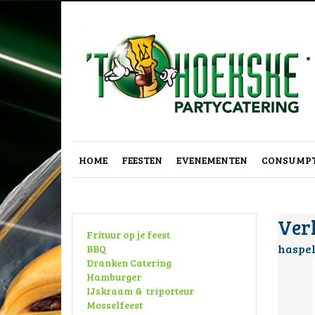
.
HOME
FEESTEN
EVENEMENTEN
CONSUMPT
Ver
Frituur op je feest
haspe
BBQ
Dranken Catering
Hamburger
IJskraam & triporteur
Mosselfeest