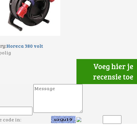
ry:
Horeca 380 volt
polig
Voeg hier je
recensie toe
e code in: