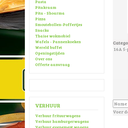
Pasta
Pitakraam
Pita - Shoarma
Pizza
Smoutebollen-Poffertjes
Snacks
Thaise wokmobiel
Wafels - Pannenkoeken
Catego
Wereld buffet
16A 5-
Openingstijden
Over ons
Offerte aanvraag
VERHUUR
Voer d
Verhuur frituurwagens
Verhuur hamburgerwagens
Verhuur evenement wagens