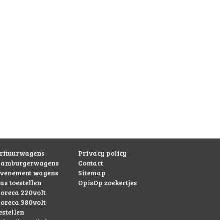
rituurwagens
Privacy policy
hamburgerwagens
Contact
evenement wagens
Sitemap
as toestellen
OpisOp zoekertjes
oreca 220volt
oreca 380volt
estellen